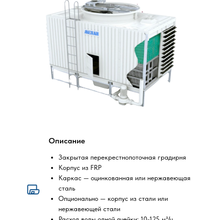
Описание
Закрытая перекрестнопоточная градирня
Корпус из FRP
ЧТО ТАК
Каркас — оцинкованная или нержавеющая
О КОМП
сталь
ПРЕИМУЩ
Опционально — корпус из стали или
нержавеющей стали
Расход воды одной ячейки: 10-125 м³/ч