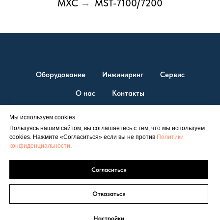
MXC
MST-7100/7200
→
Оборудование
Инжиниринг
Сервис
О нас
Контакты
Мы используем cookies
Пользуясь нашим сайтом, вы соглашаетесь с тем, что мы используем
© ТД “ЭСТ” 2026. Единственный официальный представитель
cookies. Нажмите «Согласиться» если вы не против
Политики
Shuangliang на территории России.
конфиденциальности
.
Официальный сайт
est@est-rus.ru
+7 (812) 646-71-99
|
Согласиться
Политика конфиденциальности
Соглашение об обработке персональных данных
Отказаться
Настройки