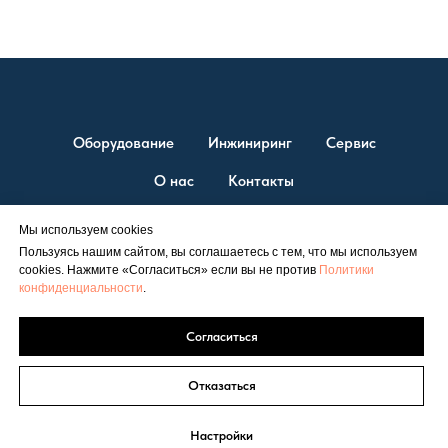
Оборудование
Инжиниринг
Сервис
О нас
Контакты
Мы используем cookies
Пользуясь нашим сайтом, вы соглашаетесь с тем, что мы используем
© ТД “ЭСТ” 2026. Единственный официальный представитель
cookies. Нажмите «Согласиться» если вы не против
Политики
Shuangliang на территории России.
конфиденциальности
.
Официальный сайт
est@est-rus.ru
+7 (812) 646-71-99
|
Согласиться
Политика конфиденциальности
Соглашение об обработке персональных данных
Отказаться
Настройки