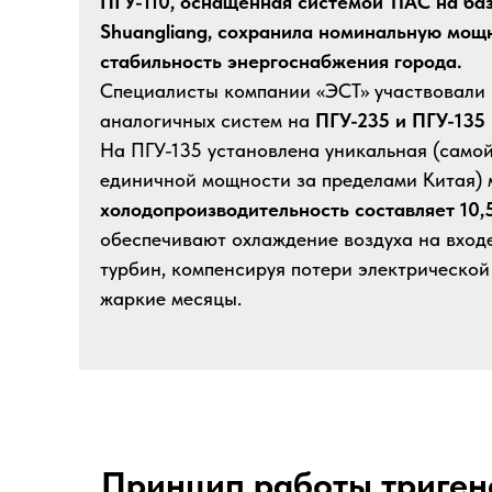
ПГУ-110, оснащенная системой TIAC на б
Shuangliang, сохранила номинальную мощн
стабильность энергоснабжения города.
Специалисты компании «ЭСТ» участвовали
аналогичных систем на
ПГУ-235 и ПГУ-13
На ПГУ-135 установлена уникальная (само
единичной мощности за пределами Китая) 
холодопроизводительность составляет 10,
обеспечивают охлаждение воздуха на вход
турбин, компенсируя потери электрической
жаркие месяцы.
Принцип работы триге