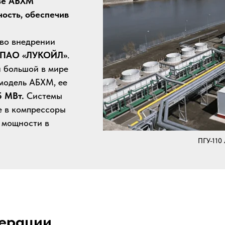
азе АБХМ
ость, обеспечив
 во внедрении
5 ПАО «ЛУКОЙЛ»
.
й большой в мире
модель АБХМ, ее
5 МВт.
Системы
е в компрессоры
 мощности в
ПГУ-110
нерации