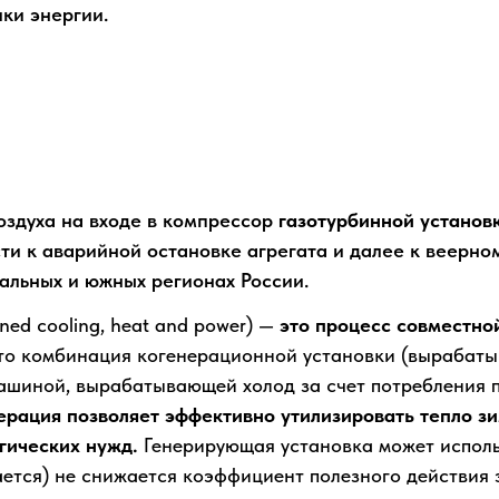
ки энергии.
ЗАЧЕМ НУЖНА АБХМ
ПРИНЦИП ДЕЙСТВИЯ
ЫБИРАЮТ SHUANGLIANG
О КОМПАНИИ S
ПРИМЕНЕНИЕ АБХМ
ВИДЫ
АБХМ
оздуха на входе в компрессор
газотурбинной установ
сти к аварийной остановке агрегата и далее к веерн
альных и южных регионах России.
ned cooling, heat and power) —
это процесс совместной
то комбинация когенерационной установки (вырабаты
ашиной, вырабатывающей холод за счет потребления 
ерация позволяет эффективно утилизировать тепло зи
гических нужд.
Генерирующая установка может использ
ается) не снижается коэффициент полезного действия 