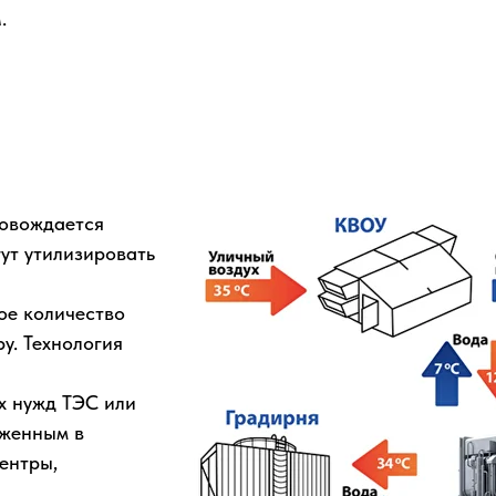
.
ровождается
ут утилизировать
ое количество
у. Технология
ых нужд ТЭС или
оженным в
ентры,