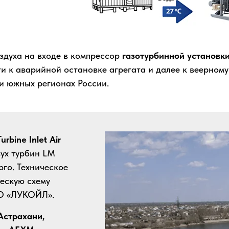
здуха на входе в компрессор
газотурбинной установк
ти к аварийной остановке агрегата и далее к веерно
и южных регионах России.
urbine Inlet Air
вух турбин LM
го. Техническое
ескую схему
АО «ЛУКОЙЛ».
Астрахани,