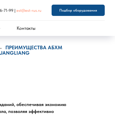
46-71-99
|
est@est-rus.ru
Подбор оборудования
Контакты
ПРЕИМУЩЕСТВА АБХМ
→
UANGLIANG
зданий, обеспечивая экономию
пла, позволяя эффективно