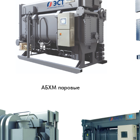
ЗАЧЕМ НУЖНА АБХМ
ПРИНЦИП ДЕЙСТВИЯ
ЫБИРАЮТ SHUANGLIANG
О КОМПАНИИ S
ПРИМЕНЕНИЕ АБХМ
ВИДЫ
АБХМ
АБХМ паровые