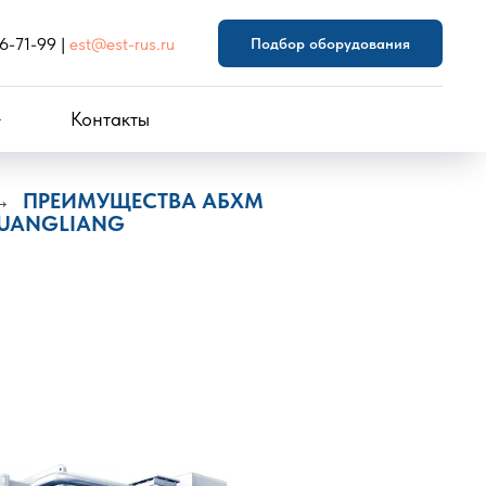
46-71-99
|
est@est-rus.ru
Подбор оборудования
Контакты
ПРЕИМУЩЕСТВА АБХМ
→
UANGLIANG