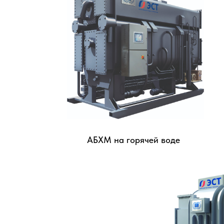
ЧТО
ТАКОЕ АБХМ?
ПОЧЕМУ В
АБХМ на горячей воде