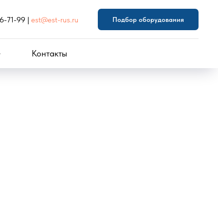
46-71-99
|
est@est-rus.ru
Подбор оборудования
Контакты