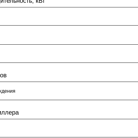
ительность, кВт
ров
иллера