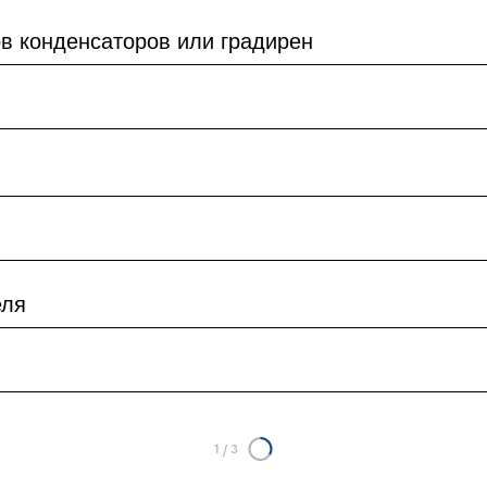
в конденсаторов или градирен
еля
1
/
3