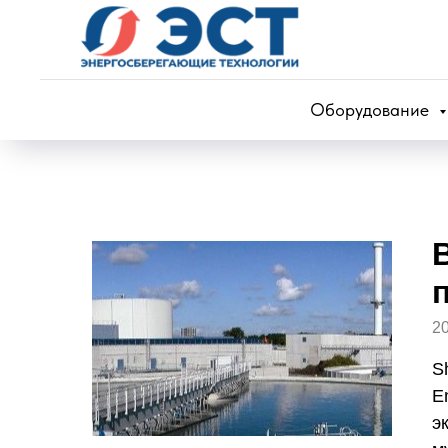
Оборудование
20
S
E
э