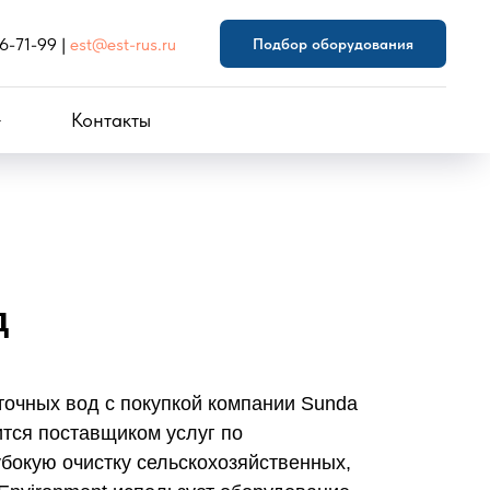
46-71-99
|
est@est-rus.ru
Подбор оборудования
Контакты
д
точных вод с покупкой компании Sunda
ится поставщиком услуг по
бокую очистку сельскохозяйственных,