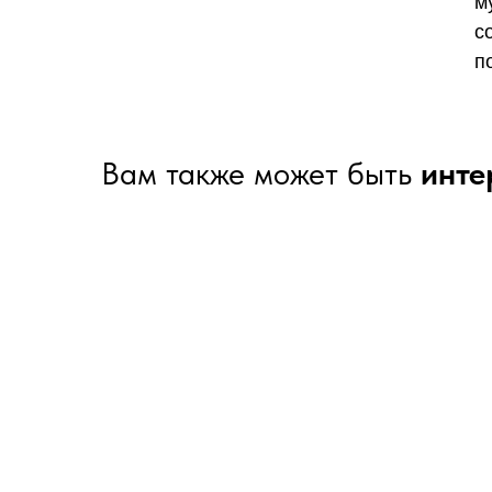
м
с
п
Вам также может быть
инте
Обследования