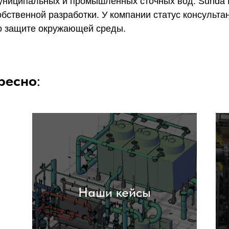
униципальных и промышленных сточных вод. Sunda E
обственной разработки. У компании статус консульта
о защите окружающей среды.
ресно
:
Наши кейсы