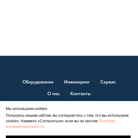
Объекты
Оборудование
Инжиниринг
Сервис
О нас
Контакты
Мы используем cookies
Пользуясь нашим сайтом, вы соглашаетесь с тем, что мы используем
© ТД “ЭСТ” 2026. Единственный официальный представитель
cookies. Нажмите «Согласиться» если вы не против
Политики
Shuangliang на территории России.
конфиденциальности
.
Официальный сайт