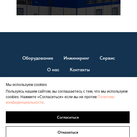
Оборудование
Инжиниринг
Сервис
О нас
Контакты
Мы используем cookies
Пользуясь нашим сайтом, вы соглашаетесь с тем, что мы используем
© ТД “ЭСТ” 2026. Единственный официальный представитель
cookies. Нажмите «Согласиться» если вы не против
Политики
Shuangliang на территории России.
конфиденциальности
.
Официальный сайт
est@est-rus.ru
+7 (812) 646-71-99
|
Согласиться
Политика конфиденциальности
Соглашение об обработке персональных данных
Отказаться