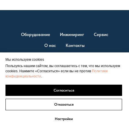
Оборудование
Инжиниринг
Сервис
О нас
Контакты
Мы используем cookies
Пользуясь нашим сайтом, вы соглашаетесь с тем, что мы используем
© ТД “ЭСТ” 2026. Единственный официальный представитель
cookies. Нажмите «Согласиться» если вы не против
Политики
Shuangliang на территории России.
конфиденциальности
.
Официальный сайт
est@est-rus.ru
+7 (812) 646-71-99
|
Согласиться
Политика конфиденциальности
Соглашение об обработке персональных данных
Отказаться
Настройки