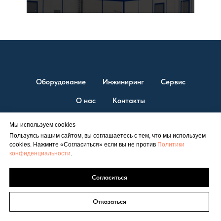
Оборудование
Инжиниринг
Сервис
О нас
Контакты
Мы используем cookies
Пользуясь нашим сайтом, вы соглашаетесь с тем, что мы используем
© ТД “ЭСТ” 2026. Единственный официальный представитель
cookies. Нажмите «Согласиться» если вы не против
Политики
Shuangliang на территории России.
конфиденциальности
.
Официальный сайт
est@est-rus.ru
+7 (812) 646-71-99
|
Согласиться
Политика конфиденциальности
Соглашение об обработке персональных данных
Отказаться