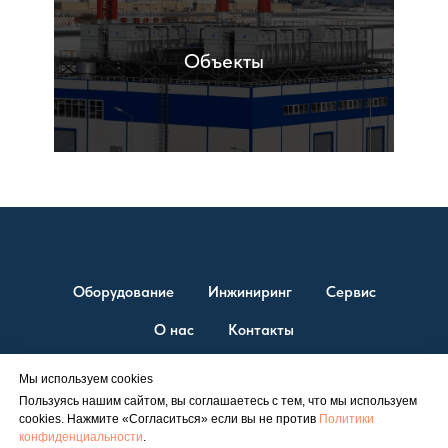
Объекты
Оборудование
Инжиниринг
Сервис
О нас
Контакты
Мы используем cookies
Пользуясь нашим сайтом, вы соглашаетесь с тем, что мы используем
© ТД “ЭСТ” 2026. Единственный официальный представитель
cookies. Нажмите «Согласиться» если вы не против
Политики
Shuangliang на территории России.
конфиденциальности
.